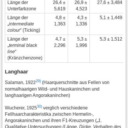
Länge der
26,4 ±
26,9 ±
27,6 ± 3,484
Unterfarbzone
5,619
4,523
Länge der
4,8 ±
4,3 ±
5,1 ± 1,449
„
intermediate
1,363
1,336
colour
“ (Ticking)
Länge der
4,7 ±
5,3 ±
5,3 ± 1,512
„
terminal black
2,296
1,996
line
“
(Kränzchenzone)
Langhaar
29)
Salaman, 1922
(Haarquerschnitte aus Fellen von
normalhaarigen Wild- und Hauskaninchen und
langhaarigen Angorakaninchen)
30)
Wucherer, 1925
verglich verschiedene
Fellhaarcharakteristika zwischen Hermelin-,
Angorakaninchen und ihren F1-Kreuzungen („
1.
Qualitative Untersuchungen (Länge, Dicke, Verhalten des