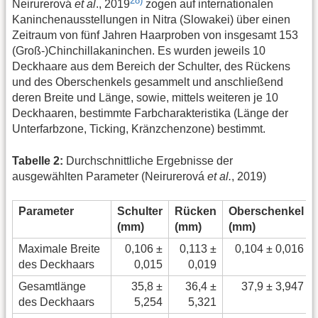
28)
Neirurerová
et al
., 2019
zogen auf internationalen
Kaninchenausstellungen in Nitra (Slowakei) über einen
Zeitraum von fünf Jahren Haarproben von insgesamt 153
(Groß-)Chinchillakaninchen. Es wurden jeweils 10
Deckhaare aus dem Bereich der Schulter, des Rückens
und des Oberschenkels gesammelt und anschließend
deren Breite und Länge, sowie, mittels weiteren je 10
Deckhaaren, bestimmte Farbcharakteristika (Länge der
Unterfarbzone, Ticking, Kränzchenzone) bestimmt.
Tabelle 2:
Durchschnittliche Ergebnisse der
ausgewählten Parameter (Neirurerová
et al.
, 2019)
Parameter
Schulter
Rücken
Oberschenkel
(mm)
(mm)
(mm)
Maximale Breite
0,106 ±
0,113 ±
0,104 ± 0,016
des Deckhaars
0,015
0,019
Gesamtlänge
35,8 ±
36,4 ±
37,9 ± 3,947
des Deckhaars
5,254
5,321