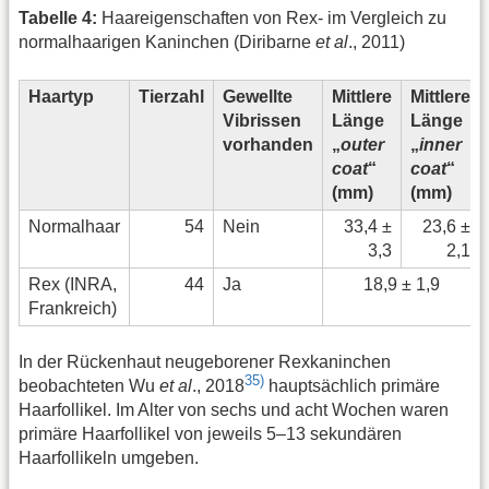
Tabelle 4:
Haareigenschaften von Rex- im Vergleich zu
normalhaarigen Kaninchen (Diribarne
et al
., 2011)
Haartyp
Tierzahl
Gewellte
Mittlere
Mittlere
Vibrissen
Länge
Länge
vorhanden
„
outer
„
inner
coat
“
coat
“
(mm)
(mm)
Normalhaar
54
Nein
33,4 ±
23,6 ±
3,3
2,1
Rex (INRA,
44
Ja
18,9 ± 1,9
Frankreich)
In der Rückenhaut neugeborener Rexkaninchen
35)
beobachteten Wu
et al
., 2018
hauptsächlich primäre
Haarfollikel. Im Alter von sechs und acht Wochen waren
primäre Haarfollikel von jeweils 5–13 sekundären
Haarfollikeln umgeben.