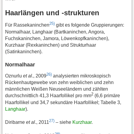
Haarlängen und -strukturen
25)
Für Rassekaninchen
gibt es folgende Gruppierungen:
Normalhaar, Langhaar (Bartkaninchen, Angora,
Fuchskaninchen, Jamora, Löwenkopfkaninchen),
Kurzhaar (Rexkaninchen) und Strukturhaar
(Satinkaninchen).
Normalhaar
26)
Oznurlu
et al
., 2009
analysierten mikroskopisch
Rückenhautgewebe von zehn weiblichen und zehn
männlichen Weißen Neuseeländern und zählten
2
durchschnittlich 41,3 Haarfollikel pro mm
(6,6 primäre
Haarfollikel und 34,7 sekundäre Haarfollikel; Tabelle 3,
Langhaar
).
27)
Diribarne
et al
., 2011
– siehe
Kurzhaar
.