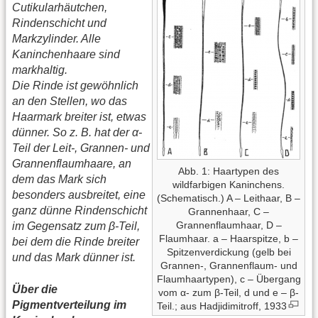
Cutikularhäutchen,
Rindenschicht und
Markzylinder. Alle
Kaninchenhaare sind
markhaltig.
Die Rinde ist gewöhnlich
an den Stellen, wo das
Haarmark breiter ist, etwas
dünner. So z. B. hat der α-
Teil der Leit-, Grannen- und
Grannenflaumhaare, an
Abb. 1: Haartypen des
dem das Mark sich
wildfarbigen Kaninchens.
besonders ausbreitet, eine
(Schematisch.) A – Leithaar, B –
ganz dünne Rindenschicht
Grannenhaar, C –
Grannenflaumhaar, D –
im Gegensatz zum β-Teil,
Flaumhaar. a – Haarspitze, b –
bei dem die Rinde breiter
Spitzenverdickung (gelb bei
und das Mark dünner ist.
Grannen-, Grannenflaum- und
Flaumhaartypen), c – Übergang
Über die
vom α- zum β-Teil, d und e – β-
Pigmentverteilung im
Teil.; aus Hadjidimitroff, 1933