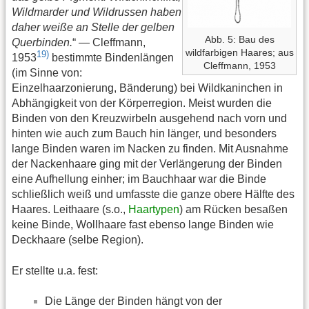
Wildmarder und Wildrussen haben
daher weiße an Stelle der gelben
Abb. 5: Bau des
Querbinden.
“ — Cleffmann,
wildfarbigen Haares; aus
19)
1953
bestimmte Bindenlängen
Cleffmann, 1953
(im Sinne von:
Einzelhaarzonierung, Bänderung) bei Wildkaninchen in
Abhängigkeit von der Körperregion. Meist wurden die
Binden von den Kreuzwirbeln ausgehend nach vorn und
hinten wie auch zum Bauch hin länger, und besonders
lange Binden waren im Nacken zu finden. Mit Ausnahme
der Nackenhaare ging mit der Verlängerung der Binden
eine Aufhellung einher; im Bauchhaar war die Binde
schließlich weiß und umfasste die ganze obere Hälfte des
Haares. Leithaare (s.o.,
Haartypen
) am Rücken besaßen
keine Binde, Wollhaare fast ebenso lange Binden wie
Deckhaare (selbe Region).
Er stellte u.a. fest:
Die Länge der Binden hängt von der