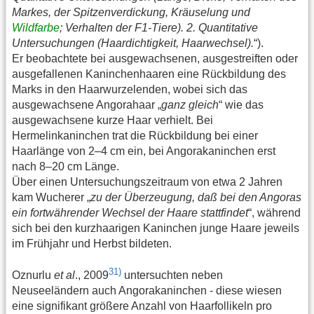
Markes, der Spitzenverdickung, Kräuselung und
Wildfarbe
; Verhalten der F1-Tiere). 2. Quantitative
Untersuchungen (Haardichtigkeit, Haarwechsel).
“).
Er beobachtete bei ausgewachsenen, ausgestreiften oder
ausgefallenen Kaninchenhaaren eine Rückbildung des
Marks in den Haarwurzelenden, wobei sich das
ausgewachsene Angorahaar „
ganz gleich
“ wie das
ausgewachsene kurze Haar verhielt. Bei
Hermelinkaninchen trat die Rückbildung bei einer
Haarlänge von 2–4 cm ein, bei Angorakaninchen erst
nach 8–20 cm Länge.
Über einen Untersuchungszeitraum von etwa 2 Jahren
kam Wucherer „
zu der Überzeugung, daß bei den Angoras
ein fortwährender Wechsel der Haare stattfindet
“, während
sich bei den kurzhaarigen Kaninchen junge Haare jeweils
im Frühjahr und Herbst bildeten.
31)
Oznurlu
et al
., 2009
untersuchten neben
Neuseeländern auch Angorakaninchen - diese wiesen
eine signifikant größere Anzahl von Haarfollikeln pro