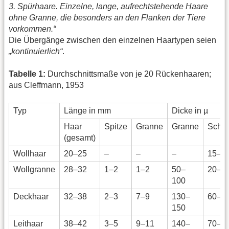
3. Spürhaare. Einzelne, lange, aufrechtstehende Haare
ohne Granne, die besonders an den Flanken der Tiere
vorkommen.“
Die Übergänge zwischen den einzelnen Haartypen seien
„kontinuierlich“
.
Tabelle 1:
Durchschnittsmaße von je 20 Rückenhaaren;
aus Cleffmann, 1953
Typ
Länge in mm
Dicke in µ
Haar
Spitze
Granne
Granne
Schaf
(gesamt)
Wollhaar
20–25
–
–
–
15–2
Wollgranne
28–32
1–2
1–2
50–
20–3
100
Deckhaar
32–38
2–3
7–9
130–
60–8
150
Leithaar
38–42
3–5
9–11
140–
70–8