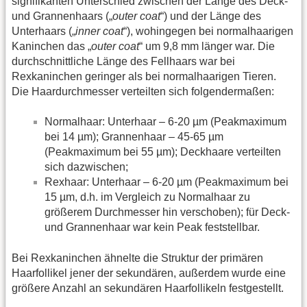
signifikanten Unterschied zwischen der Länge des Deck-
und Grannenhaars („
outer coat
“) und der Länge des
Unterhaars („
inner coat
“), wohingegen bei normalhaarigen
Kaninchen das „
outer coat
“ um 9,8 mm länger war. Die
durchschnittliche Länge des Fellhaars war bei
Rexkaninchen geringer als bei normalhaarigen Tieren.
Die Haardurchmesser verteilten sich folgendermaßen:
Normalhaar: Unterhaar – 6-20 µm (Peakmaximum
bei 14 µm); Grannenhaar – 45-65 µm
(Peakmaximum bei 55 µm); Deckhaare verteilten
sich dazwischen;
Rexhaar: Unterhaar – 6-20 µm (Peakmaximum bei
15 µm, d.h. im Vergleich zu Normalhaar zu
größerem Durchmesser hin verschoben); für Deck-
und Grannenhaar war kein Peak feststellbar.
Bei Rexkaninchen ähnelte die Struktur der primären
Haarfollikel jener der sekundären, außerdem wurde eine
größere Anzahl an sekundären Haarfollikeln festgestellt.