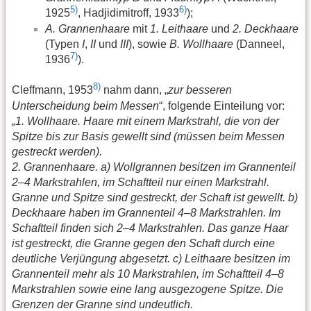
5)
6)
1925
, Hadjidimitroff, 1933
);
A. Grannenhaare
mit
1. Leithaare
und
2. Deckhaare
(Typen
I
,
II
und
III
), sowie
B. Wollhaare
(Danneel,
7)
1936
).
8)
Cleffmann, 1953
nahm dann, „
zur besseren
Unterscheidung beim Messen
“, folgende Einteilung vor:
„1. Wollhaare. Haare mit einem Markstrahl, die von der
Spitze bis zur Basis gewellt sind (müssen beim Messen
gestreckt werden).
2. Grannenhaare. a) Wollgrannen besitzen im Grannenteil
2–4 Markstrahlen, im Schaftteil nur einen Markstrahl.
Granne und Spitze sind gestreckt, der Schaft ist gewellt. b)
Deckhaare haben im Grannenteil 4–8 Markstrahlen. Im
Schaftteil finden sich 2–4 Markstrahlen. Das ganze Haar
ist gestreckt, die Granne gegen den Schaft durch eine
deutliche Verjüngung abgesetzt. c) Leithaare besitzen im
Grannenteil mehr als 10 Markstrahlen, im Schaftteil 4–8
Markstrahlen sowie eine lang ausgezogene Spitze. Die
Grenzen der Granne sind undeutlich.