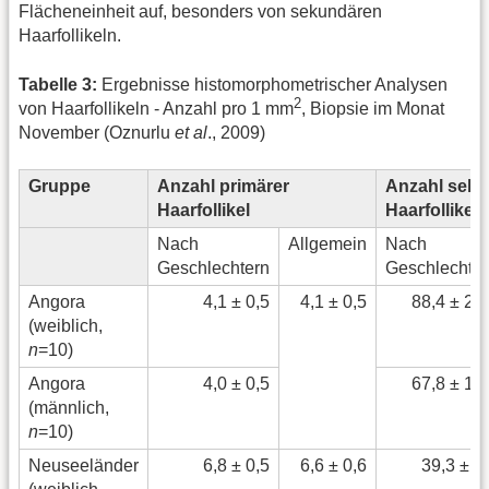
Flächeneinheit auf, besonders von sekundären
Haarfollikeln.
Tabelle 3:
Ergebnisse histomorphometrischer Analysen
2
von Haarfollikeln - Anzahl pro 1 mm
, Biopsie im Monat
November (Oznurlu
et al
., 2009)
Gruppe
Anzahl primärer
Anzahl seku
Haarfollikel
Haarfollikel
Nach
Allgemein
Nach
Geschlechtern
Geschlechte
Angora
4,1 ± 0,5
4,1 ± 0,5
88,4 ± 23
(weiblich,
n
=10)
Angora
4,0 ± 0,5
67,8 ± 17
(männlich,
n
=10)
Neuseeländer
6,8 ± 0,5
6,6 ± 0,6
39,3 ± 4