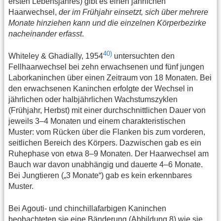
ersten Lebensjahres) gibt es einen jährlichen
Haarwechsel,
der im Frühjahr einsetzt, sich über mehrere
Monate hinziehen kann und die einzelnen Körperbezirke
nacheinander erfasst
.
40)
Whiteley & Ghadially, 1954
untersuchten den
Fellhaarwechsel bei zehn erwachsenen und fünf jungen
Laborkaninchen über einen Zeitraum von 18 Monaten. Bei
den erwachsenen Kaninchen erfolgte der Wechsel in
jährlichen oder halbjährlichen Wachstumszyklen
(Frühjahr, Herbst) mit einer durchschnittlichen Dauer von
jeweils 3–4 Monaten und einem charakteristischen
Muster: vom Rücken über die Flanken bis zum vorderen,
seitlichen Bereich des Körpers. Dazwischen gab es ein
Ruhephase von etwa 8–9 Monaten. Der Haarwechsel am
Bauch war davon unabhängig und dauerte 4–6 Monate.
Bei Jungtieren („3 Monate“) gab es kein erkennbares
Muster.
Bei Agouti- und chinchillafarbigen Kaninchen
beobachteten sie eine Bänderung (Abbildung 8) wie sie,