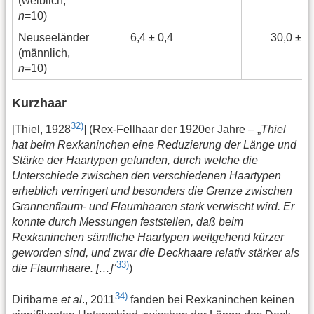
(weiblich,
n
=10)
Neuseeländer
6,4 ± 0,4
30,0 ± 3
(männlich,
n
=10)
Kurzhaar
32)
[Thiel, 1928
] (Rex-Fellhaar der 1920er Jahre – „
Thiel
hat beim Rexkaninchen eine Reduzierung der Länge und
Stärke der Haartypen gefunden, durch welche die
Unterschiede zwischen den verschiedenen Haartypen
erheblich verringert und besonders die Grenze zwischen
Grannenflaum- und Flaumhaaren stark verwischt wird. Er
konnte durch Messungen feststellen, daß beim
Rexkaninchen sämtliche Haartypen weitgehend kürzer
geworden sind, und zwar die Deckhaare relativ stärker als
33)
die Flaumhaare. […]
“
)
34)
Diribarne
et al
., 2011
fanden bei Rexkaninchen keinen