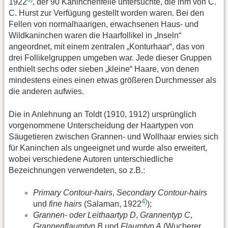
1922
, der 90 Kaninchenfelle untersuchte, die ihm von C.
C. Hurst zur Verfügung gestellt worden waren. Bei den
Fellen von normalhaarigen, erwachsenen Haus- und
Wildkaninchen waren die Haarfollikel in „Inseln“
angeordnet, mit einem zentralen „Konturhaar“, das von
drei Follikelgruppen umgeben war. Jede dieser Gruppen
enthielt sechs oder sieben „kleine“ Haare, von denen
mindestens eines einen etwas größeren Durchmesser als
die anderen aufwies.
Die in Anlehnung an Toldt (1910, 1912) ursprünglich
vorgenommene Unterscheidung der Haartypen von
Säugetieren zwischen Grannen- und Wollhaar erwies sich
für Kaninchen als ungeeignet und wurde also erweitert,
wobei verschiedene Autoren unterschiedliche
Bezeichnungen verwendeten, so z.B.:
Primary Contour-hairs
,
Secondary Contour-hairs
4)
und
fine hairs
(Salaman, 1922
);
Grannen- oder Leithaartyp D
,
Grannentyp C
,
Grannenflaumtyp B
und
Flaumtyp A
(Wucherer,