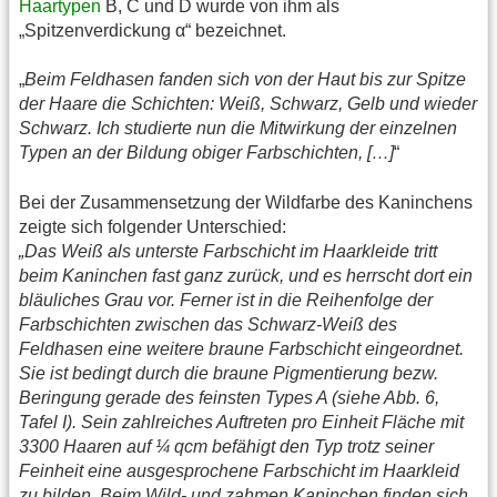
Haartypen
B, C und D wurde von ihm als
„Spitzenverdickung α“ bezeichnet.
„
Beim Feldhasen fanden sich von der Haut bis zur Spitze
der Haare die Schichten: Weiß, Schwarz, Gelb und wieder
Schwarz. Ich studierte nun die Mitwirkung der einzelnen
Typen an der Bildung obiger Farbschichten, […]
“
Bei der Zusammensetzung der Wildfarbe des Kaninchens
zeigte sich folgender Unterschied:
„Das Weiß als unterste Farbschicht im Haarkleide tritt
beim Kaninchen fast ganz zurück, und es herrscht dort ein
bläuliches Grau vor. Ferner ist in die Reihenfolge der
Farbschichten zwischen das Schwarz-Weiß des
Feldhasen eine weitere braune Farbschicht eingeordnet.
Sie ist bedingt durch die braune Pigmentierung bezw.
Beringung gerade des feinsten Types A (siehe Abb. 6,
Tafel I). Sein zahlreiches Auftreten pro Einheit Fläche mit
3300 Haaren auf ¼ qcm befähigt den Typ trotz seiner
Feinheit eine ausgesprochene Farbschicht im Haarkleid
zu bilden. Beim Wild- und zahmen Kaninchen finden sich