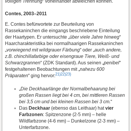
völligen Trennung
“ voneinander abweichen können.
Contes, 2003–2011
E. Contes befürwortete zur Beurteilung von
Rassekaninchen die eingangs beschriebene Einteilung
der Haartypen. Er untersuchte „
über viele Jahre hinweg
“
Haarcharakteristika bei normalhaarigen Rassekaninchen
„
vorwiegend mit wildgrauer Färbung
“ oder „
auch andere,
z.B. chinchillafarbige oder eisengraue Tiere, Weiß- und
Schwarzgrannen
“ (ZDK Standard). Aus seinen „
penibel
“
festgehaltenen Beobachtungen mit „
nahezu 600
21)
22)
23)
Präparaten
“ ging hervor:
„
Die Deckhaarlänge der Normalbehaarung bei
großen Rassen liegt bei 4 cm, bei mittleren Rassen
bei 3,5 cm und bei kleinen Rassen bei 3 cm.
“
Das
Deckhaar
(ebenso das Leithaar) hat
vier
Farbzonen
: Spitzenzone (2-5 mm) – helle
Wildfarbzone (4-6 mm) – Dunkelzone (2-3 mm) –
Unterfarbzone.