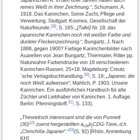
Japanischen K. in den 80er Jahren hatten auch
reines Weiß in ihrer Zeichnung.“
, Schumann, A.
1918. Das Kaninchen. Seine Zucht, Pflege und
Verwertung. Stuttgart: Kosmos, Gesellschaft der
29)
Naturfreunde.
, S. 165;
„[Tafel] Nr. 18, das
japanische Kaninchen noch mit weißer Farbe und
dunkler Fleckenzeichnung.“
, Bungartz, J. Nach
1888, gegen 1900? Farbige Kaninchenbilder nach
Auarellen von Jean Bungartz, Thiermaler, Ritter pp.
Naturwahre Farbendrucke von 18 verschiedenen
Kaninchen-Rassen. 25×18. Magdeburg: Creutz
30)
´sche Verlagsbuchhandlung.
, S. 19;
„Japaner, die
noch Weiß aufweisen“
, Mahlich, P. 1903. Unsere
Kaninchen. Ein ausführliches Handbuch für alle
Züchter und Liebhaber von Kaninchen. 1. Auflage.
31)
Berlin: Pfenningstorff.
, S. 133).
„Theoretisch interessant sind die von Punnett
32)
(30)
zuerst hergestellten a
b
CDG-Tiere, d.h.
chi
j
33)
„Chinchilla-Japaner“.“
(S. 92) [Rhön, Anmerkung
KH]