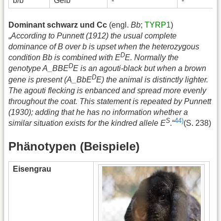
b/b
Gelb
-
-
Dominant schwarz und Cc
(engl.
Bb
;
TYRP1
)
„
According to Punnett (1912) the usual complete
dominance of B over b is upset when the heterozygous
D
condition Bb is combined with E
E. Normally the
D
genotype A_BBE
E is an agouti-black but when a brown
D
gene is present (A_BbE
E) the animal is distinctly lighter.
The agouti flecking is enbanced and spread more evenly
throughout the coat. This statement is repeated by Punnett
(1930); adding that he has no information whether a
S
44)
similar situation exists for the kindred allele E
.
“
(S. 238)
Phänotypen (Beispiele)
Eisengrau