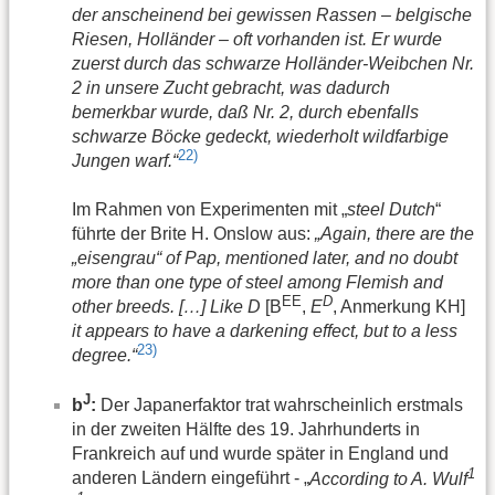
der anscheinend bei gewissen Rassen – belgische
Riesen, Holländer – oft vorhanden ist. Er wurde
zuerst durch das schwarze Holländer-Weibchen Nr.
2 in unsere Zucht gebracht, was dadurch
bemerkbar wurde, daß Nr. 2, durch ebenfalls
schwarze Böcke gedeckt, wiederholt wildfarbige
22)
Jungen warf.“
Im Rahmen von Experimenten mit „
steel Dutch
“
führte der Brite H. Onslow aus:
„Again, there are the
„eisengrau“ of Pap, mentioned later, and no doubt
more than one type of steel among Flemish and
EE
D
other breeds. […] Like D
[B
,
E
, Anmerkung KH]
it appears to have a darkening effect, but to a less
23)
degree.“
J
b
:
Der Japanerfaktor trat wahrscheinlich erstmals
in der zweiten Hälfte des 19. Jahrhunderts in
Frankreich auf und wurde später in England und
1
anderen Ländern eingeführt - „
According to A. Wulf