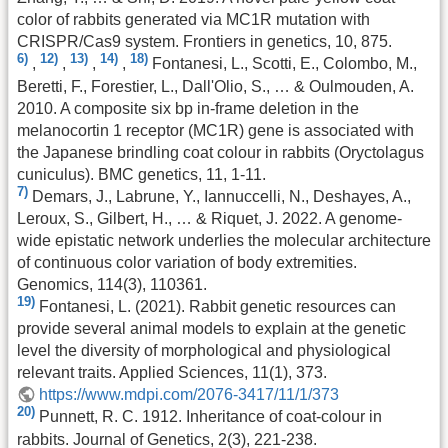
color of rabbits generated via MC1R mutation with
CRISPR/Cas9 system. Frontiers in genetics, 10, 875.
6)
12)
13)
14)
18)
,
,
,
,
Fontanesi, L., Scotti, E., Colombo, M.,
Beretti, F., Forestier, L., Dall'Olio, S., … & Oulmouden, A.
2010. A composite six bp in-frame deletion in the
melanocortin 1 receptor (MC1R) gene is associated with
the Japanese brindling coat colour in rabbits (Oryctolagus
cuniculus). BMC genetics, 11, 1-11.
7)
Demars, J., Labrune, Y., Iannuccelli, N., Deshayes, A.,
Leroux, S., Gilbert, H., … & Riquet, J. 2022. A genome-
wide epistatic network underlies the molecular architecture
of continuous color variation of body extremities.
Genomics, 114(3), 110361.
19)
Fontanesi, L. (2021). Rabbit genetic resources can
provide several animal models to explain at the genetic
level the diversity of morphological and physiological
relevant traits. Applied Sciences, 11(1), 373.
https://www.mdpi.com/2076-3417/11/1/373
20)
Punnett, R. C. 1912. Inheritance of coat-colour in
rabbits. Journal of Genetics, 2(3), 221-238.