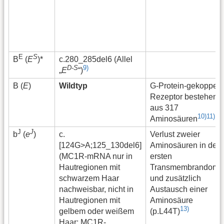
E
S
c.280_285del6 (Allel
B
(
E
)*
D-S
9)
„
E
“)
B (
E
)
Wildtyp
G-Protein-gekoppelt
Rezeptor bestehend
aus 317
10)
11)
Aminosäuren
J
J
c.
Verlust zweier
b
(
e
)
[124G>A;125_130del6]
Aminosäuren in der
(MC1R-mRNA nur in
ersten
Hautregionen mit
Transmembrandomä
schwarzem Haar
und zusätzlich
nachweisbar, nicht in
Austausch einer
Hautregionen mit
Aminosäure
13)
gelbem oder weißem
(p.L44T)
Haar; MC1R-