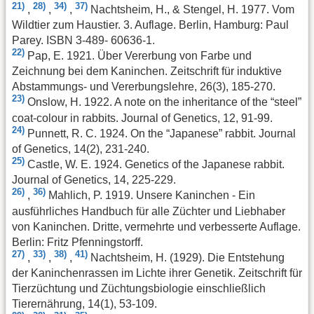
21)
28)
34)
37)
,
,
,
Nachtsheim, H., & Stengel, H. 1977. Vom
Wildtier zum Haustier. 3. Auflage. Berlin, Hamburg: Paul
Parey. ISBN 3-489- 60636-1.
22)
Pap, E. 1921. Über Vererbung von Farbe und
Zeichnung bei dem Kaninchen. Zeitschrift für induktive
Abstammungs- und Vererbungslehre, 26(3), 185-270.
23)
Onslow, H. 1922. A note on the inheritance of the “steel”
coat-colour in rabbits. Journal of Genetics, 12, 91-99.
24)
Punnett, R. C. 1924. On the “Japanese” rabbit. Journal
of Genetics, 14(2), 231-240.
25)
Castle, W. E. 1924. Genetics of the Japanese rabbit.
Journal of Genetics, 14, 225-229.
26)
36)
,
Mahlich, P. 1919. Unsere Kaninchen - Ein
ausführliches Handbuch für alle Züchter und Liebhaber
von Kaninchen. Dritte, vermehrte und verbesserte Auflage.
Berlin: Fritz Pfenningstorff.
27)
33)
38)
41)
,
,
,
Nachtsheim, H. (1929). Die Entstehung
der Kaninchenrassen im Lichte ihrer Genetik. Zeitschrift für
Tierzüchtung und Züchtungsbiologie einschließlich
Tierernährung, 14(1), 53-109.