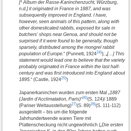
1
[
Album der Rasse-Kaninchenzucht, Würzburg,
n.d.] it originated in France in 1887, and was
subsequently improved in England. I have,
however, seen animals of this pattern, along with
other domesticated rabbits, exposed for sale in
butchers' shops near Genoa, and should not be
surprised if it were found to be generally, though
sparsely, distributed among the mongrel rabbit
24)
population of Europe.
“ (Punnett, 1924
); „
[…] This
statement would lead one to believe that the variety
probably originated in France within the last half-
century and was first introduced into England about
25)
1895.
“ (Castle, 1924
)
Japanerkaninchen wurden zum ersten Mal
„1887
26)
(Jardin d'Acclimatation, Paris)“
(S. 124)/ 1889
27)
28)
(Pariser Weltausstellung)
(S. 89)
(S. 111-112)
ausgestellt – bis um die folgende
Jahrhundertwende waren Tiere mit
Plattenscheckung nicht ungewöhnlich (
„Die ersten