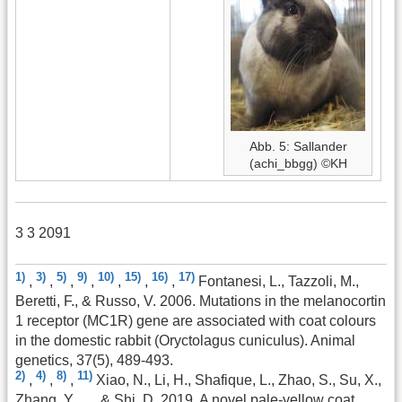
Abb. 5: Sallander
(achi_bbgg) ©KH
3 3 2091
1)
3)
5)
9)
10)
15)
16)
17)
,
,
,
,
,
,
,
Fontanesi, L., Tazzoli, M.,
Beretti, F., & Russo, V. 2006. Mutations in the melanocortin
1 receptor (MC1R) gene are associated with coat colours
in the domestic rabbit (Oryctolagus cuniculus). Animal
genetics, 37(5), 489-493.
2)
4)
8)
11)
,
,
,
Xiao, N., Li, H., Shafique, L., Zhao, S., Su, X.,
Zhang, Y., … & Shi, D. 2019. A novel pale-yellow coat