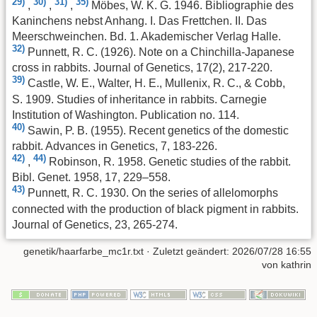
29)
30)
31)
35)
,
,
,
Möbes, W. K. G. 1946. Bibliographie des
Kaninchens nebst Anhang. I. Das Frettchen. II. Das
Meerschweinchen. Bd. 1. Akademischer Verlag Halle.
32)
Punnett, R. C. (1926). Note on a Chinchilla-Japanese
cross in rabbits. Journal of Genetics, 17(2), 217-220.
39)
Castle, W. E., Walter, H. E., Mullenix, R. C., & Cobb,
S. 1909. Studies of inheritance in rabbits. Carnegie
Institution of Washington. Publication no. 114.
40)
Sawin, P. B. (1955). Recent genetics of the domestic
rabbit. Advances in Genetics, 7, 183-226.
42)
44)
,
Robinson, R. 1958. Genetic studies of the rabbit.
Bibl. Genet. 1958, 17, 229–558.
43)
Punnett, R. C. 1930. On the series of allelomorphs
connected with the production of black pigment in rabbits.
Journal of Genetics, 23, 265-274.
genetik/haarfarbe_mc1r.txt
· Zuletzt geändert:
2026/07/28 16:55
von
kathrin