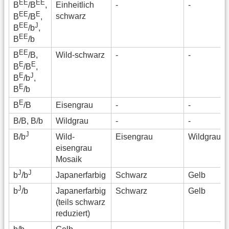
EE
EE
Einheitlich
-
-
B
/B
,
EE
E
schwarz
B
/B
,
EE
J
B
/b
,
EE
B
/b
EE
Wild-schwarz
-
-
B
/B,
E
E
B
/B
,
E
J
B
/b
,
E
B
/b
E
Eisengrau
-
-
B
/B
B/B, B/b
Wildgrau
-
-
J
Wild-
Eisengrau
Wildgrau
B/b
eisengrau
Mosaik
J
J
Japanerfarbig
Schwarz
Gelb
b
/b
J
Japanerfarbig
Schwarz
Gelb
b
/b
(teils schwarz
reduziert)