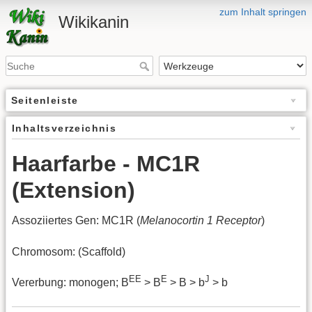
zum Inhalt springen
Wikikanin
Seitenleiste
Inhaltsverzeichnis
Haarfarbe - MC1R
(Extension)
Assoziiertes Gen: MC1R (
Melanocortin 1 Receptor
)
Chromosom: (Scaffold)
EE
E
J
Vererbung: monogen; B
> B
> B > b
> b