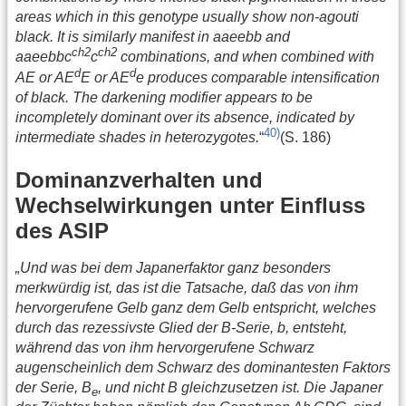
areas which in this genotype usually show non-agouti
black. It is similarly manifest in aaeebb and
ch2
ch2
aaeebbc
c
combinations, and when combined with
d
d
AE or AE
E or AE
e produces comparable intensification
of black. The darkening modifier appears to be
incompletely dominant over its absence, indicated by
40)
intermediate shades in heterozygotes.
“
(S. 186)
Dominanzverhalten und
Wechselwirkungen unter Einfluss
des ASIP
„Und was bei dem Japanerfaktor ganz besonders
merkwürdig ist, das ist die Tatsache, daß das von ihm
hervorgerufene Gelb ganz dem Gelb entspricht, welches
durch das rezessivste Glied der B-Serie, b, entsteht,
während das von ihm hervorgerufene Schwarz
augenscheinlich dem Schwarz des dominantesten Faktors
der Serie, B
, und nicht B gleichzusetzen ist. Die Japaner
e