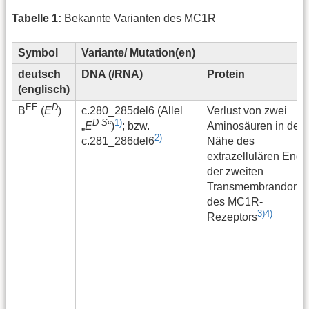
Tabelle 1:
Bekannte Varianten des MC1R
Symbol
Variante/ Mutation(en)
deutsch
DNA (/RNA)
Protein
(englisch)
EE
D
c.280_285del6 (Allel
Verlust von zwei
B
(
E
)
D-S
1)
Aminosäuren in der
„
E
“)
; bzw.
2)
Nähe des
c.281_286del6
extrazellulären Ende
der zweiten
Transmembrandomä
des MC1R-
3)
4)
Rezeptors