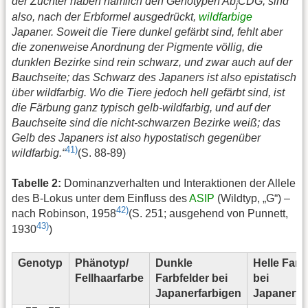
der Züchter haben nämlich den Genotypen Ab
CDG, sind
j
also, nach der Erbformel ausgedrückt,
wildfarbige
Japaner. Soweit die Tiere dunkel gefärbt sind, fehlt aber
die zonenweise Anordnung der Pigmente völlig, die
dunklen Bezirke sind rein schwarz, und zwar auch auf der
Bauchseite; das Schwarz des Japaners ist also epistatisch
über wildfarbig. Wo die Tiere jedoch hell gefärbt sind, ist
die Färbung ganz typisch gelb-wildfarbig, und auf der
Bauchseite sind die nicht-schwarzen Bezirke weiß; das
Gelb des Japaners ist also hypostatisch gegenüber
41)
wildfarbig.“
(S. 88-89)
Tabelle 2:
Dominanzverhalten und Interaktionen der Allele
des B-Lokus unter dem Einfluss des
ASIP
(Wildtyp, „G“) –
42)
nach Robinson, 1958
(S. 251; ausgehend von Punnett,
43)
1930
)
Genotyp
Phänotyp/
Dunkle
Helle Farb
Fellhaarfarbe
Farbfelder bei
bei
Japanerfarbigen
Japanerfa