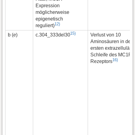
Expression
möglicherweise
epigenetisch
12)
reguliert)
15)
b (
e
)
Verlust von 10
c.304_333del30
Aminosäuren in der
ersten extrazelluläre
Schleife des MC1R-
16)
Rezeptors