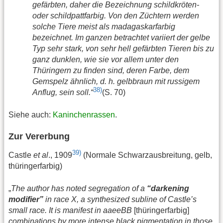
gefärbten, daher die Bezeichnung schildkröten-
oder schildpattfarbig. Von den Züchtern werden
solche Tiere meist als madagaskarfarbig
bezeichnet. Im ganzen betrachtet variiert der gelbe
Typ sehr stark, von sehr hell gefärbten Tieren bis zu
ganz dunklen, wie sie vor allem unter den
Thüringern zu finden sind, deren Farbe, dem
Gemspelz ähnlich, d. h. gelbbraun mit russigem
38)
Anflug, sein soll.“
(S. 70)
Siehe auch:
Kaninchenrassen
.
Zur Vererbung
39)
Castle
et al
., 1909
(Normale Schwarzausbreitung, gelb,
thüringerfarbig)
„
The author has noted segregation of a
“darkening
modifier”
in race X, a synthesized subline of Castle’s
small race. It is manifest in aaeeBB
[thüringerfarbig]
combinations by more intense black pigmentation in those