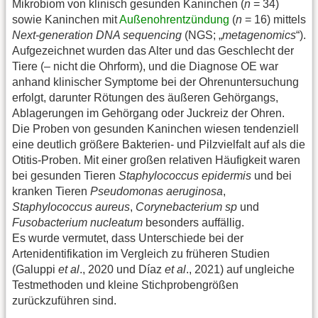
Mikrobiom von klinisch gesunden Kaninchen (
n
= 34)
sowie Kaninchen mit
Außenohrentzündung
(
n
= 16) mittels
Next-generation DNA sequencing
(NGS; „
metagenomics
“).
Aufgezeichnet wurden das Alter und das Geschlecht der
Tiere (– nicht die Ohrform), und die Diagnose OE war
anhand klinischer Symptome bei der Ohrenuntersuchung
erfolgt, darunter Rötungen des äußeren Gehörgangs,
Ablagerungen im Gehörgang oder Juckreiz der Ohren.
Die Proben von gesunden Kaninchen wiesen tendenziell
eine deutlich größere Bakterien- und Pilzvielfalt auf als die
Otitis-Proben. Mit einer großen relativen Häufigkeit waren
bei gesunden Tieren
Staphylococcus epidermis
und bei
kranken Tieren
Pseudomonas aeruginosa
,
Staphylococcus aureus
,
Corynebacterium sp
und
Fusobacterium nucleatum
besonders auffällig.
Es wurde vermutet, dass Unterschiede bei der
Artenidentifikation im Vergleich zu früheren Studien
(Galuppi
et al
., 2020 und Díaz
et al
., 2021) auf ungleiche
Testmethoden und kleine Stichprobengrößen
zurückzuführen sind.