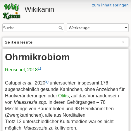
zum Inhalt springen
Wikikanin
Seitenleiste
Ohrmikrobiom
1)
Reuschel, 2018
2)
Galuppi
et al
., 2020
untersuchten insgesamt 176
augenscheinlich gesunde Kaninchen, ohne Anzeichen für
Hautveränderungen oder
Otitis
, auf das Vorhandensein
von
Malassezia spp.
in deren Gehörgängen – 78
Mischlinge von Bauernhöfen und 98 Heimkaninchen
(Zwergkaninchen), alle aus Norditalien.
Trotz 12 unterschiedlicher Kulturmedien war es nicht
möglich,
Malassezia
zu kultivieren.