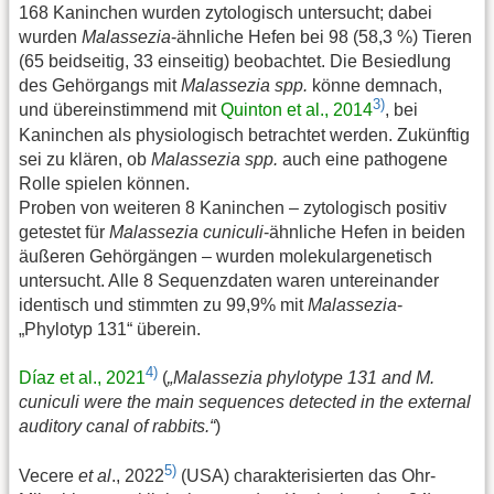
168 Kaninchen wurden zytologisch untersucht; dabei
wurden
Malassezia
-ähnliche Hefen bei 98 (58,3 %) Tieren
(65 beidseitig, 33 einseitig) beobachtet. Die Besiedlung
des Gehörgangs mit
Malassezia spp.
könne demnach,
3)
und übereinstimmend mit
Quinton et al., 2014
, bei
Kaninchen als physiologisch betrachtet werden. Zukünftig
sei zu klären, ob
Malassezia spp.
auch eine pathogene
Rolle spielen können.
Proben von weiteren 8 Kaninchen – zytologisch positiv
getestet für
Malassezia cuniculi
-ähnliche Hefen in beiden
äußeren Gehörgängen – wurden molekulargenetisch
untersucht. Alle 8 Sequenzdaten waren untereinander
identisch und stimmten zu 99,9% mit
Malassezia
-
„Phylotyp 131“ überein.
4)
Díaz et al., 2021
(
„Malassezia phylotype 131 and M.
cuniculi were the main sequences detected in the external
auditory canal of rabbits.“
)
5)
Vecere
et al
., 2022
(USA) charakterisierten das Ohr-