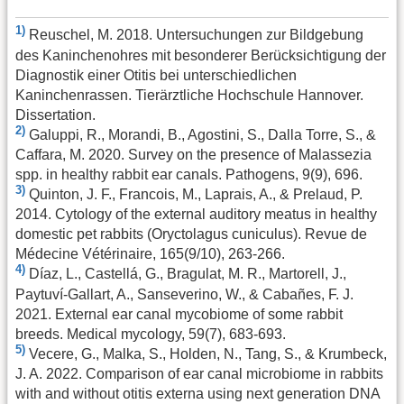
1)
Reuschel, M. 2018. Untersuchungen zur Bildgebung
des Kaninchenohres mit besonderer Berücksichtigung der
Diagnostik einer Otitis bei unterschiedlichen
Kaninchenrassen. Tierärztliche Hochschule Hannover.
Dissertation.
2)
Galuppi, R., Morandi, B., Agostini, S., Dalla Torre, S., &
Caffara, M. 2020. Survey on the presence of Malassezia
spp. in healthy rabbit ear canals. Pathogens, 9(9), 696.
3)
Quinton, J. F., Francois, M., Laprais, A., & Prelaud, P.
2014. Cytology of the external auditory meatus in healthy
domestic pet rabbits (Oryctolagus cuniculus). Revue de
Médecine Vétérinaire, 165(9/10), 263-266.
4)
Díaz, L., Castellá, G., Bragulat, M. R., Martorell, J.,
Paytuví-Gallart, A., Sanseverino, W., & Cabañes, F. J.
2021. External ear canal mycobiome of some rabbit
breeds. Medical mycology, 59(7), 683-693.
5)
Vecere, G., Malka, S., Holden, N., Tang, S., & Krumbeck,
J. A. 2022. Comparison of ear canal microbiome in rabbits
with and without otitis externa using next generation DNA