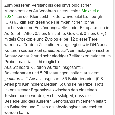
Zum besseren Verständnis des physiologischen
Mikrobioms der Außenohren untersuchten
Makri et al.,
6)
2024
an der Kleintierklinik der Universität Edinburgh
(UK) 63
klinisch gesunde
Heimkaninchen (ohne
nachgewiesene Entzündungszellen oder Ektoparasiten im
Außenohr; Alter: 0,3 bis 9,8 Jahre, Gewicht: 0,8 bis 6 kg)
mittels Otoskopie und Zytologie; bei 12 dieser Tiere
wurden außerdem Zellkulturen angelegt sowie DNA aus
Kulturen sequenziert („
culturomics
“; ein metagenomischer
Ansatz war aufgrund sehr niedriger Zellkonzentrationen im
Probenmaterial nicht möglich).
Aus Standard-Kulturen wurden insgesamt 8
Bakterienarten und 5 Pilzgattungen isoliert, aus dem
„
culturomics
“-Ansatz insgesamt 36 Bakterienarten (0-8
Arten pro Kaninchen; Median: 6) und keine Pilze. Trotz
inkonsistenter Ergebnisse zwischen den einzelnen
Testmethoden wurde geschlussfolgert, dass die
Besiedelung des äußeren Gehörgangs mit einer Vielfalt
an Bakterien und Pilzen als physiologisch angesehen
werden kann.