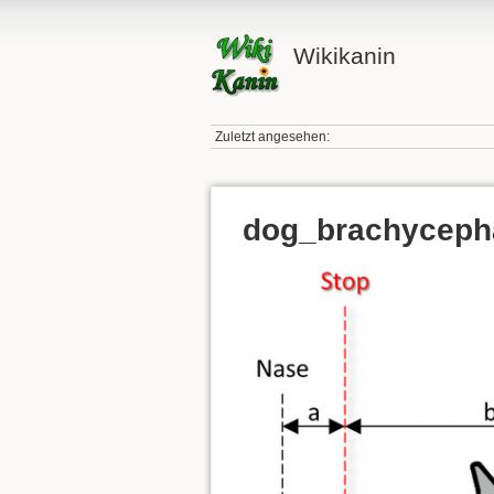
Wikikanin
Zuletzt angesehen:
dog_brachyceph