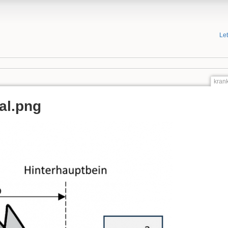
Le
kran
al.png