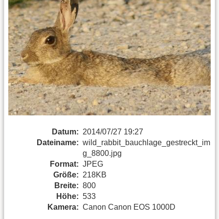
Datum:
2014/07/27 19:27
Dateiname:
wild_rabbit_bauchlage_gestreckt_im
g_8800.jpg
Format:
JPEG
Größe:
218KB
Breite:
800
Höhe:
533
Kamera:
Canon Canon EOS 1000D