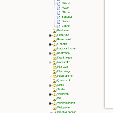
Größe
Magen
Ohren
Schädel
Skelett
Zähne
Feldhase
Fütterung
Futtermittel
Genetik
Hauskaninchen
Kastration
Krankheiten
Nährstoffe
Pflanzen
Physiologie
Publikationen
Qualzucht
Sinne
Studien
Verhalten
Wiki
Wildkaninchen
Wirkstoffe
Brachyzephalie