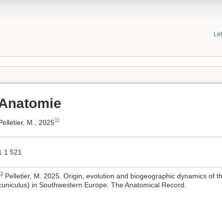
Le
Anatomie
1)
Pelletier, M., 2025
1 1 521
1)
Pelletier, M. 2025. Origin, evolution and biogeographic dynamics of 
cuniculus) in Southwestern Europe. The Anatomical Record.