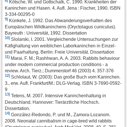
8)
Kötsche, W. und Gottschalk, C. 1990. Krankheiten der
Kaninchen und Hasen. 4. Aufl. Jena : Fischer, 1990. ISBN
3-334-00295-0
9)
Künkele, J. 1992. Das Abwanderungsverhalten des
Europäischen Wildkaninchens (Oryctolagus cuniculus).
Bayreuth : Universität, 1992. Dissertation
10)
Slolarski, I. 2001. Vergleichende Untersuchungen zur
Käfighaltung von weiblichen Laborkaninchen in Einzel-
und Paarhaltung. Berlin: Freie Universität. Dissertation
11)
Marai, F. M.; Rashhwan, A. A. 2003. Rabbits behaviour
under modern commercial production conditions - a
review. Arch. Tierz.; Dummerstorf 46 (2003) 4. 357-376
12)
Schlolaut, W. (2003): Das große Buch vom Kaninchen.
3., erw. Aufl. Frankfurt/M.: DLG-Verlag. ISBN 3-7690-0592-
9
13)
Tetens, M. 2007. Intensive Kaninchenhaltung in
Deutschland. Hannover: Tierärztliche Hochsch.
Dissertation.
14)
González-Redondo, P. und M., Zamora-Lozanom.
2008. Neonatal cannibalism in cage-bred wild rabbits