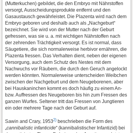
(Mutterkuchen) gebildet, die den Embryo mit Nährstoffen
versorgt, Ausscheidungsprodukte entfernt und den
Gasaustausch gewährleistet. Die Plazenta wird nach dem
Embryo geboren und deshalb auch als „Nachgeburt“
bezeichnet. Sie wird von der Mutter nach der Geburt
gefressen, was sie u. a. mit wichtigen Nährstoffen nach
der zehrenden Trächtigkeit versorgt. Es ist normal, dass
Säugetiere, die sich normalerweise herbivor ernähren, die
Plazenta fressen. Das Verhalten dient, neben der eigenen
Versorgung, auch dem Schutz des Nestes mit dem
Nachwuchs vor Räubern, die durch den Geruch angelockt
werden könnten. Normalerweise unterscheiden Weibchen
zwischen der Nachgeburt und dem Neugeborenen, aber
bei Hauskaninchen kommt es doch häufig zu einem An-
bzw. Auffressen des Neugeboren bis hin zum Fressen des
ganzen Wurfes. Seltener tritt das Fressen von Jungtieren
ein oder mehrere Tage nach der Geburt auf.
2)
Sawin and Crary, 1953
beschrieben die Form des
„
cannibalistic infanticide
“ (kannibalistischer Infantizid) bei