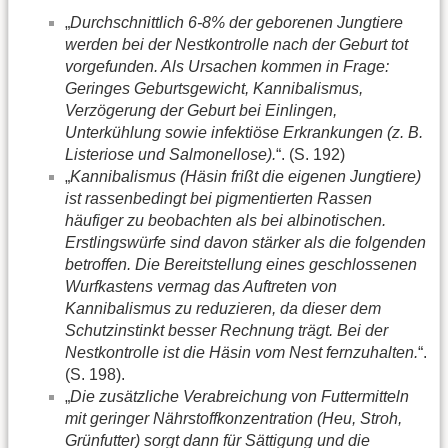
„
Durchschnittlich 6-8% der geborenen Jungtiere
werden bei der Nestkontrolle nach der Geburt tot
vorgefunden. Als Ursachen kommen in Frage:
Geringes Geburtsgewicht, Kannibalismus,
Verzögerung der Geburt bei Einlingen,
Unterkühlung sowie infektiöse Erkrankungen (z. B.
Listeriose und Salmonellose).
“. (S. 192)
„
Kannibalismus (Häsin frißt die eigenen Jungtiere)
ist rassenbedingt bei pigmentierten Rassen
häufiger zu beobachten als bei albinotischen.
Erstlingswürfe sind davon stärker als die folgenden
betroffen. Die Bereitstellung eines geschlossenen
Wurfkastens vermag das Auftreten von
Kannibalismus zu reduzieren, da dieser dem
Schutzinstinkt besser Rechnung trägt. Bei der
Nestkontrolle ist die Häsin vom Nest fernzuhalten.
“.
(S. 198).
„
Die zusätzliche Verabreichung von Futtermitteln
mit geringer Nährstoffkonzentration (Heu, Stroh,
Grünfutter) sorgt dann für Sättigung und die