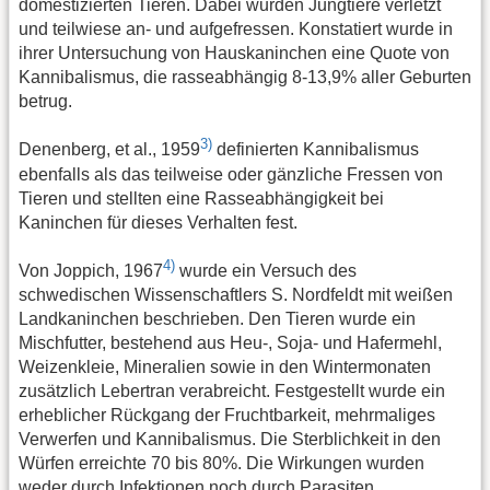
domestizierten Tieren. Dabei wurden Jungtiere verletzt
und teilwiese an- und aufgefressen. Konstatiert wurde in
ihrer Untersuchung von Hauskaninchen eine Quote von
Kannibalismus, die rasseabhängig 8-13,9% aller Geburten
betrug.
3)
Denenberg, et al., 1959
definierten Kannibalismus
ebenfalls als das teilweise oder gänzliche Fressen von
Tieren und stellten eine Rasseabhängigkeit bei
Kaninchen für dieses Verhalten fest.
4)
Von Joppich, 1967
wurde ein Versuch des
schwedischen Wissenschaftlers S. Nordfeldt mit weißen
Landkaninchen beschrieben. Den Tieren wurde ein
Mischfutter, bestehend aus Heu-, Soja- und Hafermehl,
Weizenkleie, Mineralien sowie in den Wintermonaten
zusätzlich Lebertran verabreicht. Festgestellt wurde ein
erheblicher Rückgang der Fruchtbarkeit, mehrmaliges
Verwerfen und Kannibalismus. Die Sterblichkeit in den
Würfen erreichte 70 bis 80%. Die Wirkungen wurden
weder durch Infektionen noch durch Parasiten