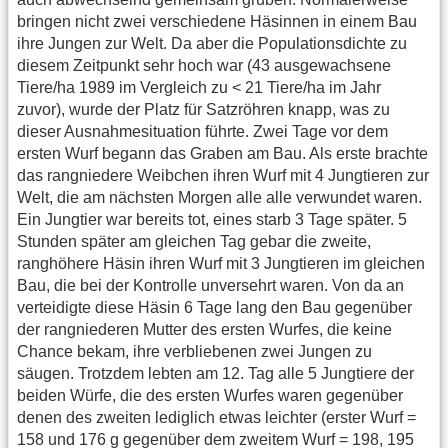
bringen nicht zwei verschiedene Häsinnen in einem Bau
ihre Jungen zur Welt. Da aber die Populationsdichte zu
diesem Zeitpunkt sehr hoch war (43 ausgewachsene
Tiere/ha 1989 im Vergleich zu < 21 Tiere/ha im Jahr
zuvor), wurde der Platz für Satzröhren knapp, was zu
dieser Ausnahmesituation führte. Zwei Tage vor dem
ersten Wurf begann das Graben am Bau. Als erste brachte
das rangniedere Weibchen ihren Wurf mit 4 Jungtieren zur
Welt, die am nächsten Morgen alle alle verwundet waren.
Ein Jungtier war bereits tot, eines starb 3 Tage später. 5
Stunden später am gleichen Tag gebar die zweite,
ranghöhere Häsin ihren Wurf mit 3 Jungtieren im gleichen
Bau, die bei der Kontrolle unversehrt waren. Von da an
verteidigte diese Häsin 6 Tage lang den Bau gegenüber
der rangniederen Mutter des ersten Wurfes, die keine
Chance bekam, ihre verbliebenen zwei Jungen zu
säugen. Trotzdem lebten am 12. Tag alle 5 Jungtiere der
beiden Würfe, die des ersten Wurfes waren gegenüber
denen des zweiten lediglich etwas leichter (erster Wurf =
158 und 176 g gegenüber dem zweitem Wurf = 198, 195