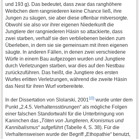
und 193 g). Das bedeutet, dass zwar das ranghöhere
Weibchen dem rangniederen keine Chance ließ, ihre
Jungen zu säugen, sie aber diese offenbar mitversorgte.
Obwohl sie also vor ihrer eigenen Niederkunft die
Jungtiere der rangniederen Häsin so attackierte, dass
zwei starben, verhalf sie den verbliebenen beiden zum
Überleben, in dem sie sie gemeinsam mit ihren eigenen
säugte. In anderen Fällen, in denen zwei verschiedene
Würfe in einem Bau aufgezogen wurden und Jungtiere
durch Verletzungen starben, war dies auf den Nestbau
zurückzuführen. Das heißt, die Jungtiere des ersten
Wurfes erlitten Verletzungen, während die zweite Häsin
das Nest für ihren Wurf vorbereitete.
10)
In der Dissertation von Slolarski, 2001
wurde unter dem
Punkt „2.4.5. Verhaltensstörungen“ als mögliche Folgen
einer falschen Standortwahl für die Unterbringung von
Kaninchen das „
Töten von Jungtieren, Kronismus und
Kannibalismus
“ aufgeführt (Tabelle 4, S. 38). Für die
Verhaltensweisen wurde der Begriff „Ethopathie“ benutzt,