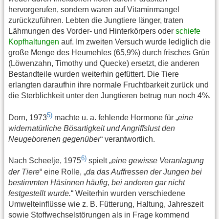
hervorgerufen, sondern waren auf Vitaminmangel
zurückzuführen. Lebten die Jungtiere länger, traten
Lähmungen des Vorder- und Hinterkörpers oder
schiefe
Kopfhaltungen
auf. Im zweiten Versuch wurde lediglich die
große Menge des Heumehles (65,9%) durch frisches Grün
(Löwenzahn, Timothy und Quecke) ersetzt, die anderen
Bestandteile wurden weiterhin gefüttert. Die Tiere
erlangten daraufhin ihre normale Fruchtbarkeit zurück und
die Sterblichkeit unter den Jungtieren betrug nun noch 4%.
5)
Dorn, 1973
machte u. a. fehlende Hormone für „
eine
widernatürliche Bösartigkeit und Angriffslust den
Neugeborenen gegenüber
“ verantwortlich.
6)
Nach Scheelje, 1975
spielt „
eine gewisse Veranlagung
der Tiere
“ eine Rolle, „
da das Auffressen der Jungen bei
bestimmten Häsinnen häufig, bei anderen gar nicht
festgestellt wurde.
“ Weiterhin wurden verschiedene
Umwelteinflüsse wie z. B. Fütterung, Haltung, Jahreszeit
sowie Stoffwechselstörungen als in Frage kommend