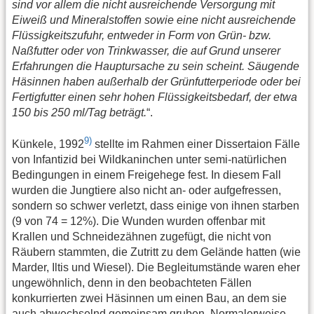
sind vor allem die nicht ausreichende Versorgung mit
Eiweiß und Mineralstoffen sowie eine nicht ausreichende
Flüssigkeitszufuhr, entweder in Form von Grün- bzw.
Naßfutter oder von Trinkwasser, die auf Grund unserer
Erfahrungen die Hauptursache zu sein scheint. Säugende
Häsinnen haben außerhalb der Grünfutterperiode oder bei
Fertigfutter einen sehr hohen Flüssigkeitsbedarf, der etwa
150 bis 250 ml/Tag beträgt.
“.
9)
Künkele, 1992
stellte im Rahmen einer Dissertaion Fälle
von Infantizid bei Wildkaninchen unter semi-natürlichen
Bedingungen in einem Freigehege fest. In diesem Fall
wurden die Jungtiere also nicht an- oder aufgefressen,
sondern so schwer verletzt, dass einige von ihnen starben
(9 von 74 = 12%). Die Wunden wurden offenbar mit
Krallen und Schneidezähnen zugefügt, die nicht von
Räubern stammten, die Zutritt zu dem Gelände hatten (wie
Marder, Iltis und Wiesel). Die Begleitumstände waren eher
ungewöhnlich, denn in den beobachteten Fällen
konkurrierten zwei Häsinnen um einen Bau, an dem sie
auch abwechselnd gemeinsam gruben. Normalerweise