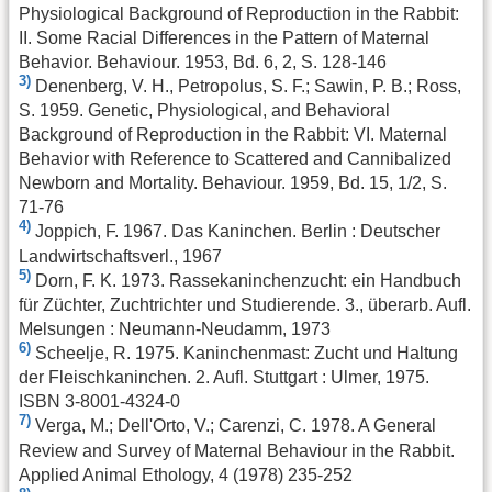
Physiological Background of Reproduction in the Rabbit:
II. Some Racial Differences in the Pattern of Maternal
Behavior. Behaviour. 1953, Bd. 6, 2, S. 128-146
3)
Denenberg, V. H., Petropolus, S. F.; Sawin, P. B.; Ross,
S. 1959. Genetic, Physiological, and Behavioral
Background of Reproduction in the Rabbit: VI. Maternal
Behavior with Reference to Scattered and Cannibalized
Newborn and Mortality. Behaviour. 1959, Bd. 15, 1/2, S.
71-76
4)
Joppich, F. 1967. Das Kaninchen. Berlin : Deutscher
Landwirtschaftsverl., 1967
5)
Dorn, F. K. 1973. Rassekaninchenzucht: ein Handbuch
für Züchter, Zuchtrichter und Studierende. 3., überarb. Aufl.
Melsungen : Neumann-Neudamm, 1973
6)
Scheelje, R. 1975. Kaninchenmast: Zucht und Haltung
der Fleischkaninchen. 2. Aufl. Stuttgart : Ulmer, 1975.
ISBN 3-8001-4324-0
7)
Verga, M.; Dell'Orto, V.; Carenzi, C. 1978. A General
Review and Survey of Maternal Behaviour in the Rabbit.
Applied Animal Ethology, 4 (1978) 235-252