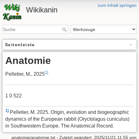
zum Inhalt springen
Wikikanin
Seitenleiste
Anatomie
1)
Pelletier, M., 2025
1 0 522
1)
Pelletier, M. 2025. Origin, evolution and biogeographic
dynamics of the European rabbit (Oryctolagus cuniculus)
in Southwestern Europe. The Anatomical Record.
anatomie/anatomie.txt
· Zuletzt geändert:
2025/11/21 11:55
von