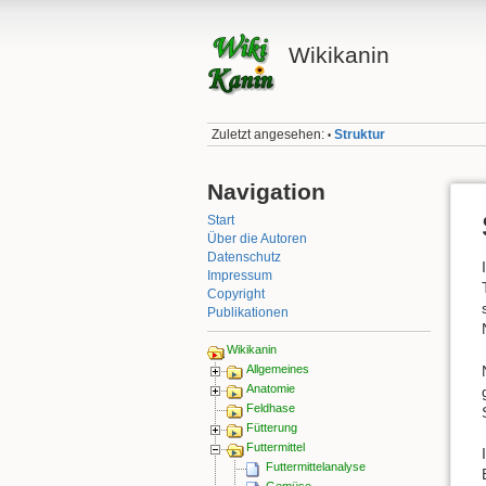
Wikikanin
Zuletzt angesehen:
Struktur
•
Navigation
Start
Über die Autoren
Datenschutz
Impressum
Copyright
Publikationen
Wikikanin
Allgemeines
Anatomie
Feldhase
Fütterung
Futtermittel
Futtermittelanalyse
Gemüse