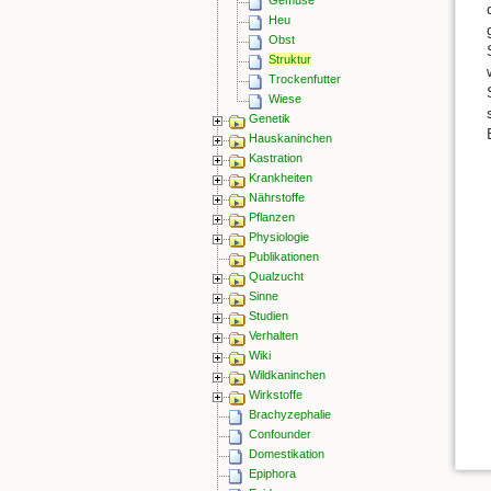
Heu
Obst
Struktur
Trockenfutter
Wiese
Genetik
Hauskaninchen
Kastration
Krankheiten
Nährstoffe
Pflanzen
Physiologie
Publikationen
Qualzucht
Sinne
Studien
Verhalten
Wiki
Wildkaninchen
Wirkstoffe
Brachyzephalie
Confounder
Domestikation
Epiphora