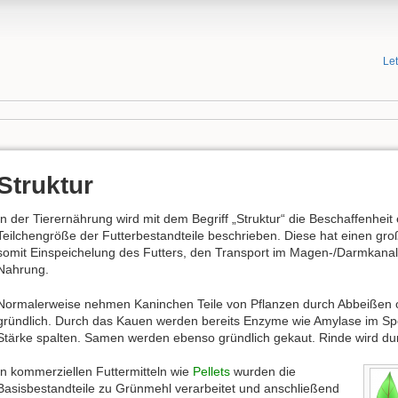
Le
Struktur
In der Tierernährung wird mit dem Begriff „Struktur“ die Beschaffenheit 
Teilchengröße der Futterbestandteile beschrieben. Diese hat einen groß
somit Einspeichelung des Futters, den Transport im Magen-/Darmkanal 
Nahrung.
Normalerweise nehmen Kaninchen Teile von Pflanzen durch Abbeißen o
gründlich. Durch das Kauen werden bereits Enzyme wie Amylase im Spei
Stärke spalten. Samen werden ebenso gründlich gekaut. Rinde wird du
In kommerziellen Futtermitteln wie
Pellets
wurden die
Basisbestandteile zu Grünmehl verarbeitet und anschließend