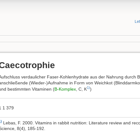
Le
Caecotrophie
Aufschluss verdaulicher Faser-Kohlenhydrate aus der Nahrung durch B
anschließende (Wieder-)Aufnahme in Form von Weichkot (Blinddarmkot
1)
und bestimmten Vitaminen (
B-Komplex
, C, K
)
1 1 379
1)
Lebas, F. 2000. Vitamins in rabbit nutrition: Literature review and 
Science, 8(4), 185-192.