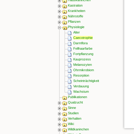
Kastration
Krankheiten
Nährstoffe
Pflanzen
Physiologie
Alter
Caecotrophie
Darmflora
Fellhaarfarbe
Fortpflanzung
Kauprozess
Melanozyten
Ohrmikrobiom
Resorption
Scheinträchtigkeit
Verdauung
Wachstum
Publikationen
Qualzucht
Sinne
Studien
Verhalten
Wiki
Wildkaninchen