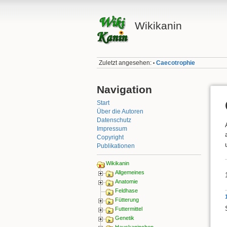
Wikikanin
Zuletzt angesehen:
Caecotrophie
•
Navigation
Start
Über die Autoren
Datenschutz
Impressum
Copyright
Publikationen
Wikikanin
Allgemeines
Anatomie
Feldhase
Fütterung
Futtermittel
Genetik
Hauskaninchen