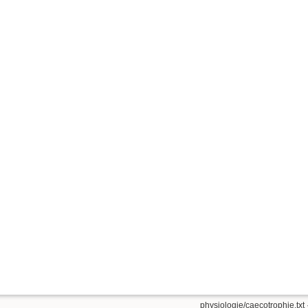
physiologie/caecotrophie.txt