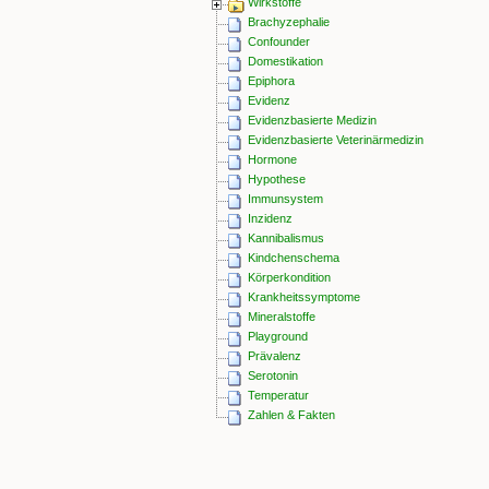
Wirkstoffe
Brachyzephalie
Confounder
Domestikation
Epiphora
Evidenz
Evidenzbasierte Medizin
Evidenzbasierte Veterinärmedizin
Hormone
Hypothese
Immunsystem
Inzidenz
Kannibalismus
Kindchenschema
Körperkondition
Krankheitssymptome
Mineralstoffe
Playground
Prävalenz
Serotonin
Temperatur
Zahlen & Fakten