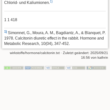
1)
Chlorid- und Kaliumionen.
1 1 418
1)
Simonnet, G., Moura, A. M., Bagdiantz, A., & Blanquet, P.
1978. Calcitonin diuretic effect in the rabbit. Hormone and
Metabolic Research, 10(04), 347-452.
wirkstoffe/hormone/calcitonin.txt
· Zuletzt geändert:
2025/09/21
16:56
von
kathrin