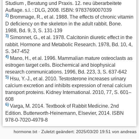
Studium , Beratung und Praxis. 12. neu überarbeitete
Auflage. s.l. : DLG, 2008. ISBN: 9783769007039
2)
Brommage, R., et al. 1988. The effects of chronic vitamin
D deficiency on the skeleton in the adult rabbit. Bone.
1988, Bd. 9, 3, S. 131-139
3)
Simonnet, G., et al. 1978. Calcitonin diuretic effect in the
rabbit. Hormone and Metabolic Research. 1978, Bd. 10, 4,
S. 347-452
4)
Mano, H., et al. 1996. Mammalian mature osteoclasts as
estrogen target cells. Biochemical and biophysical
research communications. 1996, Bd. 223, 3, S. 637-642
5)
Hsu, Y.-J., et al. 2010. Testosterone increases urinary
calcium excretion and inhibits expression of renal calcium
transport proteins. Kidney International. 2010, 77, S. 601–
608
6)
Varga, M. 2014. Textbook of Rabbit Medicine. 2nd
Edition. Butterworth-Heinemann, Elsevier, 2014. ISBN
978-0-7020-4979-8
hormone.txt
· Zuletzt geändert:
2025/03/20 19:51
von
andreas